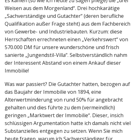
Es kamen (so wie ich heute zu sagen pflege) die „drei
Weisen aus dem Morgenland“. Drei hochkarätige
„
Sachverständige und Gutachter
“ (deren berufliche
Qualifikation außer Frage steht) aus dem Fachbereich
von Gewerbe- und Industriebauten. Kurzum: diese
Herrschaften errechneten einen „Verkehrswert“ von
570.000 DM für unsere wunderschöne und frisch
sanierte „Jungendstil-Villa“. Selbstverständlich nahm
der Interessent Abstand von einem Ankauf dieser
Immobilie!
Was war passiert? Die Gutachter hatten, bezogen auf
das Baujahr der Immobilie von 1894, eine
Alterwertminderung von rund 50% für angebracht
gehalten und dies führte zu dem (vermeindlich)
geringen „Marktwert der Immobilie“. Dieser, insich
schlüssigen Argumentation hatte ich damals nicht viel
Substanzielles entgegen zu setzen. Wenn Sie mich
heute fragen, warum ich Sachverständiger für